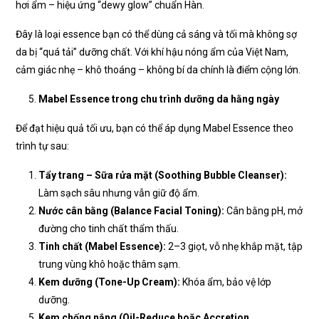
hơi ẩm – hiệu ứng “dewy glow” chuẩn Hàn.
Đây là loại essence bạn có thể dùng cả sáng và tối mà không sợ
da bị “quá tải” dưỡng chất. Với khí hậu nóng ẩm của Việt Nam,
cảm giác nhẹ – khô thoáng – không bí da chính là điểm cộng lớn.
Mabel Essence trong chu trình dưỡng da hằng ngày
Để đạt hiệu quả tối ưu, bạn có thể áp dụng Mabel Essence theo
trình tự sau:
Tẩy trang – Sữa rửa mặt (Soothing Bubble Cleanser):
Làm sạch sâu nhưng vẫn giữ độ ẩm.
Nước cân bằng (Balance Facial Toning):
Cân bằng pH, mở
đường cho tinh chất thẩm thấu.
Tinh chất (Mabel Essence):
2–3 giọt, vỗ nhẹ khắp mặt, tập
trung vùng khô hoặc thâm sạm.
Kem dưỡng (Tone-Up Cream):
Khóa ẩm, bảo vệ lớp
dưỡng.
Kem chống nắng (Oil-Reduce hoặc Accretion