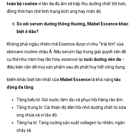
toàn bộ routine
vì làn da đủ ẩm sẽ hấp thu dưỡng chất tốt hơn,
đồng thời hạn chế tình trạng kích ứng hay mẩn đỏ.
So với serum dưỡng thông thường, Mabel Essence khác
biệt ở đâu?
Không phải ngẫu nhiên mà Essence được ví như “trái tim” của
skincare routine châu Á. Nếu serum tập trung giải quyết vấn đề
cụ thể như nám hay lão hóa, essence lại
nuôi dưỡng nền da
–
điều kiện cần để mọi sản phẩm sau đó phát huy hết công dụng.
Điểm khác biệt lớn nhất của
Mabel Essence
là khả năng
tác
động đa tầng
:
Tầng biểu bì: Giữ nước, làm dịu và phục hồi hàng rào ẩm.
Tầng trung bì: Cải thiện độ đàn hồi nhờ dưỡng chất từ sữa
ong chúa và vi tảo đỏ.
Tầng hạ bì: Tăng cường sản xuất collagen tự nhiên, ngăn
chảy xệ.