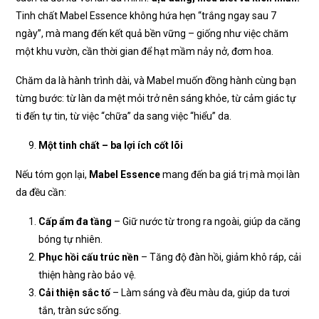
Tinh chất Mabel Essence không hứa hẹn “trắng ngay sau 7
ngày”, mà mang đến kết quả bền vững – giống như việc chăm
một khu vườn, cần thời gian để hạt mầm nảy nở, đơm hoa.
Chăm da là hành trình dài, và Mabel muốn đồng hành cùng bạn
từng bước: từ làn da mệt mỏi trở nên sáng khỏe, từ cảm giác tự
ti đến tự tin, từ việc “chữa” da sang việc “hiểu” da.
Một tinh chất – ba lợi ích cốt lõi
Nếu tóm gọn lại,
Mabel Essence
mang đến ba giá trị mà mọi làn
da đều cần:
Cấp ẩm đa tầng
– Giữ nước từ trong ra ngoài, giúp da căng
bóng tự nhiên.
Phục hồi cấu trúc nền
– Tăng độ đàn hồi, giảm khô ráp, cải
thiện hàng rào bảo vệ.
Cải thiện sắc tố
– Làm sáng và đều màu da, giúp da tươi
tắn, tràn sức sống.