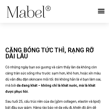
CĂNG BÓNG TỨC THÌ, RẠNG RỠ
DÀI LÂU
Có những ngày bạn soi gương và cảm thấy làn da không còn
căng tràn sức sống như trước: sạm hơn, khô hơn, hoặc xỉn màu
dù vẫn đều đặn skincare mỗi tối. Đó không hẳn là vì bạn làm sai,
mà bởi
da đang khát – không chỉ là khát nước, mà là khát
được phục hồi.
Sau tuổi 25, cấu trúc nền của da (gồm collagen, elastin và lipid)
bắt đầu suy giảm. Hàng rào bảo vệ da yếu đi, khiến độ ẩm dễ