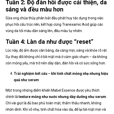
Tuần 2: Độ đàn hồi được cải thiện, da
sáng và đều màu hơn
Sữa ong chúa thủy phân bắt đầu phát huy tác dụng trong việc
phục hồi cấu trúc nền, kết hợp cùng Tranexamic Acid giúp các
vùng da tối màu dần sáng lên, đều màu tự nhiên.
Tuần 4: Làn da như được “reset”
Lúc này, độ ẩm được cân bằng, da căng mịn, sáng và khỏe rõ rệt.
Sự thay đổi không chỉ ở bề mặt mà ở cảm giác chạm – da không
còn mỏng yếu, mà trở nên dày dặn, đàn hồi và có sức sống hơn.
Trải nghiệm kết cấu – khi tinh chất mỏng nhẹ nhưng hiệu
quả như serum
Một trong những điểm khiến Mabel Essence được yêu thích
chính là
texture mỏng như nước nhưng dày dưỡng như serum
.
Chỉ vài giọt là đủ bao phủ toàn mặt, thẩm thấu nhanh, không
nhờn dính. Khi vỗ nhẹ, tinh chất hòa vào da, để lại bề mặt mịn và