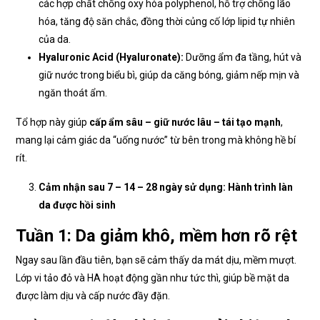
các hợp chất chống oxy hóa polyphenol, hỗ trợ chống lão
hóa, tăng độ săn chắc, đồng thời củng cố lớp lipid tự nhiên
của da.
Hyaluronic Acid (Hyaluronate):
Dưỡng ẩm đa tầng, hút và
giữ nước trong biểu bì, giúp da căng bóng, giảm nếp mịn và
ngăn thoát ẩm.
Tổ hợp này giúp
cấp ẩm sâu – giữ nước lâu – tái tạo mạnh
,
mang lại cảm giác da “uống nước” từ bên trong mà không hề bí
rít.
Cảm nhận sau 7 – 14 – 28 ngày sử dụng: Hành trình làn
da được hồi sinh
Tuần 1: Da giảm khô, mềm hơn rõ rệt
Ngay sau lần đầu tiên, bạn sẽ cảm thấy da mát dịu, mềm mượt.
Lớp vi tảo đỏ và HA hoạt động gần như tức thì, giúp bề mặt da
được làm dịu và cấp nước đầy đặn.