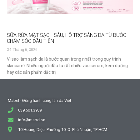
SỮA RỬA MẶT SẠCH SÂU, HỖ TRỢ SÁNG DA TỪ BƯỚC
CHĂM SÓC ĐẦU TIÊN
24 Tháng 6, 2026
Vì sao làm sạch da là bước quan trọng nhất trong quy trình
skincare? Nhiều người đầu tư rất nhiều vào serum, kem dưỡng
hay các sản phẩm đặc trị
Mabel - Đồng hành cùng làn da Việt
039.501.3939
info@mabel.vn
10 Hoàng Diệu, Phường 10, Q. Phú Nhuận, TP HCM