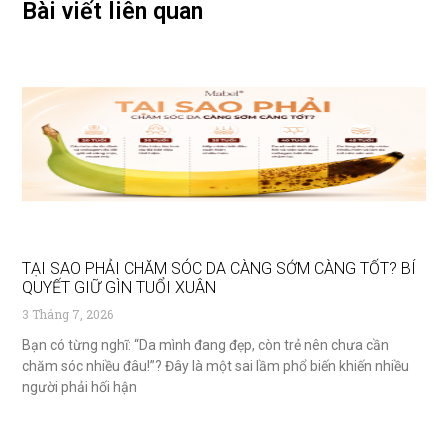
Bài viết liên quan
TẠI SAO PHẢI CHĂM SÓC DA CÀNG SỚM CÀNG TỐT? BÍ
QUYẾT GIỮ GÌN TUỔI XUÂN
3 Tháng 7, 2026
Bạn có từng nghĩ: “Da mình đang đẹp, còn trẻ nên chưa cần
chăm sóc nhiều đâu!”? Đây là một sai lầm phổ biến khiến nhiều
người phải hối hận