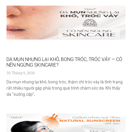
DA MỤN NHƯNG LẠI KHÔ, BONG TRÓC, TRÓC VẢY — CÓ
NÊN NGỪNG SKINCARE?
30 Tháng 6, 2026
Da mụn nhưng lại khô, bong tróc, thậm chí tróc vảy là tình trạng
rất nhiều người gặp phải trong quá trình chăm sóc da. Khi thấy
da “xuống cấp”,