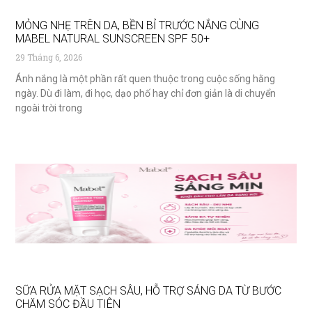
MỎNG NHẸ TRÊN DA, BỀN BỈ TRƯỚC NẮNG CÙNG
MABEL NATURAL SUNSCREEN SPF 50+
29 Tháng 6, 2026
Ánh nắng là một phần rất quen thuộc trong cuộc sống hằng
ngày. Dù đi làm, đi học, dạo phố hay chỉ đơn giản là di chuyển
ngoài trời trong
SỮA RỬA MẶT SẠCH SÂU, HỖ TRỢ SÁNG DA TỪ BƯỚC
CHĂM SÓC ĐẦU TIÊN