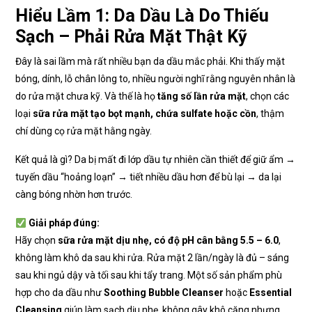
Hiểu Lầm 1: Da Dầu Là Do Thiếu
Sạch – Phải Rửa Mặt Thật Kỹ
Đây là sai lầm mà rất nhiều bạn da dầu mắc phải. Khi thấy mặt
bóng, dính, lỗ chân lông to, nhiều người nghĩ rằng nguyên nhân là
do rửa mặt chưa kỹ. Và thế là họ
tăng số lần rửa mặt
, chọn các
loại
sữa rửa mặt tạo bọt mạnh, chứa sulfate hoặc cồn
, thậm
chí dùng cọ rửa mặt hằng ngày.
Kết quả là gì? Da bị mất đi lớp dầu tự nhiên cần thiết để giữ ẩm →
tuyến dầu “hoảng loạn” → tiết nhiều dầu hơn để bù lại → da lại
càng bóng nhờn hơn trước.
Giải pháp đúng:
Hãy chọn
sữa rửa mặt dịu nhẹ, có độ pH cân bằng 5.5 – 6.0
,
không làm khô da sau khi rửa. Rửa mặt 2 lần/ngày là đủ – sáng
sau khi ngủ dậy và tối sau khi tẩy trang. Một số sản phẩm phù
hợp cho da dầu như
Soothing Bubble Cleanser
hoặc
Essential
Cleansing
giúp làm sạch dịu nhẹ, không gây khô căng nhưng