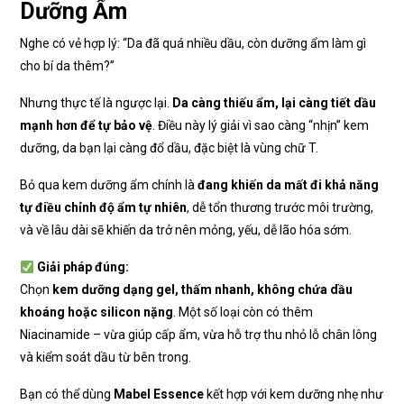
Dưỡng Ẩm
Nghe có vẻ hợp lý: “Da đã quá nhiều dầu, còn dưỡng ẩm làm gì
cho bí da thêm?”
Nhưng thực tế là ngược lại.
Da càng thiếu ẩm, lại càng tiết dầu
mạnh hơn để tự bảo vệ
. Điều này lý giải vì sao càng “nhịn” kem
dưỡng, da bạn lại càng đổ dầu, đặc biệt là vùng chữ T.
Bỏ qua kem dưỡng ẩm chính là
đang khiến da mất đi khả năng
tự điều chỉnh độ ẩm tự nhiên
, dễ tổn thương trước môi trường,
và về lâu dài sẽ khiến da trở nên mỏng, yếu, dễ lão hóa sớm.
Giải pháp đúng:
Chọn
kem dưỡng dạng gel, thấm nhanh, không chứa dầu
khoáng hoặc silicon nặng
. Một số loại còn có thêm
Niacinamide – vừa giúp cấp ẩm, vừa hỗ trợ thu nhỏ lỗ chân lông
và kiểm soát dầu từ bên trong.
Bạn có thể dùng
Mabel Essence
kết hợp với kem dưỡng nhẹ như