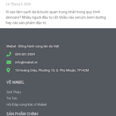
24 Tháng 6, 2026
Vì sao làm sạch da là bước quan trọng nhất trong quy trình
skincare? Nhiều người đầu tư rất nhiều vào serum, kem dưỡng
hay các sản phẩm đặc trị
Mabel - Đồng hành cùng làn da Việt
039.501.3939
info@mabel.vn
10 Hoàng Diệu, Phường 10, Q. Phú Nhuận, TP HCM
VỀ MABEL
Giới Thiệu
Tin Tức
Hỏi Đáp cùng Bác sĩ Mabel
SẢN PHẨM CHÍNH