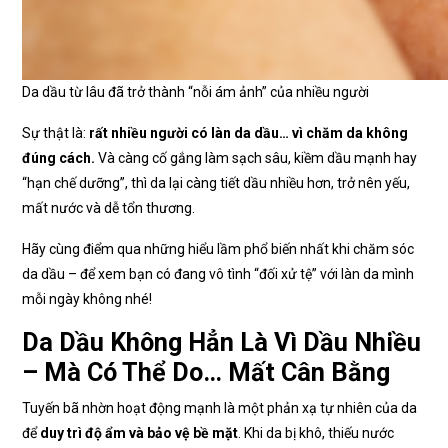
Da dầu từ lâu đã trở thành “nỗi ám ảnh” của nhiều người
Sự thật là:
rất nhiều người có làn da dầu… vì chăm da không
đúng cách.
Và càng cố gắng làm sạch sâu, kiềm dầu mạnh hay
“hạn chế dưỡng”, thì da lại càng tiết dầu nhiều hơn, trở nên yếu,
mất nước và dễ tổn thương.
Hãy cùng điểm qua những hiểu lầm phổ biến nhất khi chăm sóc
da dầu – để xem bạn có đang vô tình “đối xử tệ” với làn da mình
mỗi ngày không nhé!
Da Dầu Không Hẳn Là Vì Dầu Nhiều
– Mà Có Thể Do… Mất Cân Bằng
Tuyến bã nhờn hoạt động mạnh là một phản xạ tự nhiên của da
để
duy trì độ ẩm và bảo vệ bề mặt
. Khi da bị khô, thiếu nước