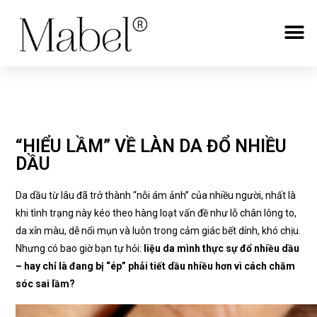
“HIỂU LẦM” VỀ LÀN DA ĐỔ NHIỀU
DẦU
Da dầu từ lâu đã trở thành “nỗi ám ảnh” của nhiều người, nhất là
khi tình trạng này kéo theo hàng loạt vấn đề như lỗ chân lông to,
da xỉn màu, dễ nổi mụn và luôn trong cảm giác bết dính, khó chịu.
Nhưng có bao giờ bạn tự hỏi:
liệu da mình thực sự đổ nhiều dầu
– hay chỉ là đang bị “ép” phải tiết dầu nhiều hơn vì cách chăm
sóc sai lầm?