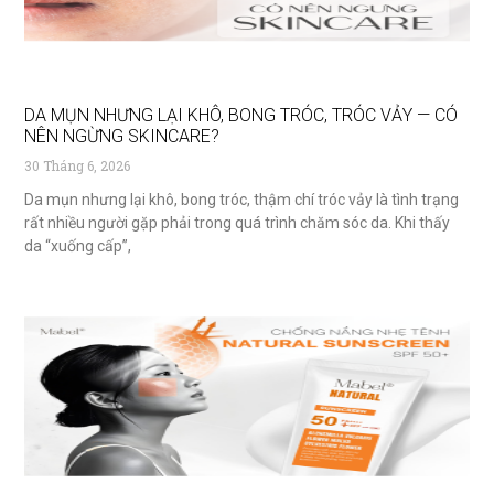
DA MỤN NHƯNG LẠI KHÔ, BONG TRÓC, TRÓC VẢY — CÓ
NÊN NGỪNG SKINCARE?
30 Tháng 6, 2026
Da mụn nhưng lại khô, bong tróc, thậm chí tróc vảy là tình trạng
rất nhiều người gặp phải trong quá trình chăm sóc da. Khi thấy
da “xuống cấp”,