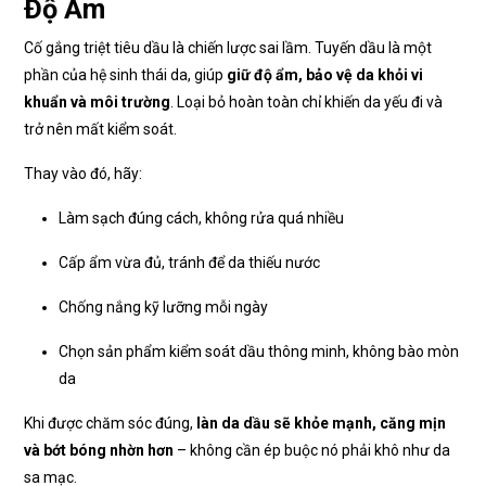
Độ Ẩm
Cố gắng triệt tiêu dầu là chiến lược sai lầm. Tuyến dầu là một
phần của hệ sinh thái da, giúp
giữ độ ẩm, bảo vệ da khỏi vi
khuẩn và môi trường
. Loại bỏ hoàn toàn chỉ khiến da yếu đi và
trở nên mất kiểm soát.
Thay vào đó, hãy:
Làm sạch đúng cách, không rửa quá nhiều
Cấp ẩm vừa đủ, tránh để da thiếu nước
Chống nắng kỹ lưỡng mỗi ngày
Chọn sản phẩm kiểm soát dầu thông minh, không bào mòn
da
Khi được chăm sóc đúng,
làn da dầu sẽ khỏe mạnh, căng mịn
và bớt bóng nhờn hơn
– không cần ép buộc nó phải khô như da
sa mạc.