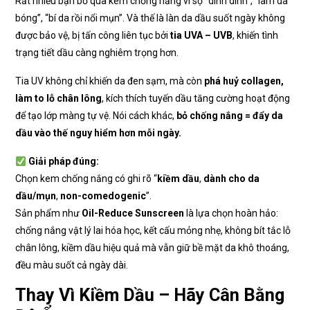
Rất nhiều bạn bỏ qua kem chống nắng vì sợ “dính dính”, “làm da
bóng”, “bí da rồi nổi mụn”. Và thế là làn da dầu suốt ngày không
được bảo vệ, bị tấn công liên tục bởi
tia UVA – UVB
, khiến tình
trạng tiết dầu càng nghiêm trọng hơn.
Tia UV không chỉ khiến da đen sạm, mà còn
phá huỷ collagen,
làm to lỗ chân lông
, kích thích tuyến dầu tăng cường hoạt động
để tạo lớp màng tự vệ. Nói cách khác,
bỏ chống nắng = đẩy da
dầu vào thế nguy hiểm hơn mỗi ngày.
Giải pháp đúng:
Chọn kem chống nắng có ghi rõ “
kiềm dầu
,
dành cho da
dầu/mụn
,
non-comedogenic
”.
Sản phẩm như
Oil-Reduce Sunscreen
là lựa chọn hoàn hảo:
chống nắng vật lý lai hóa học, kết cấu mỏng nhẹ, không bít tắc lỗ
chân lông, kiềm dầu hiệu quả mà vẫn giữ bề mặt da khô thoáng,
đều màu suốt cả ngày dài.
Thay Vì Kiềm Dầu – Hãy Cân Bằng