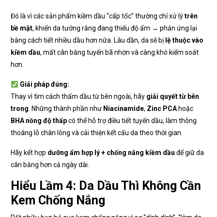
Đó là vì các sản phẩm kiềm dầu “cấp tốc” thường chỉ xử lý
trên
bề mặt
, khiến da tưởng rằng đang thiếu độ ẩm → phản ứng lại
bằng cách tiết nhiều dầu hơn nữa. Lâu dần, da sẽ bị
lệ thuộc vào
kiềm dầu
, mất cân bằng tuyến bã nhờn và càng khó kiểm soát
hơn.
Giải pháp đúng:
Thay vì tìm cách thấm dầu từ bên ngoài, hãy
giải quyết từ bên
trong
. Những thành phần như
Niacinamide
,
Zinc PCA
hoặc
BHA nồng độ thấp
có thể hỗ trợ điều tiết tuyến dầu, làm thông
thoáng lỗ chân lông và cải thiện kết cấu da theo thời gian.
Hãy kết hợp
dưỡng ẩm hợp lý + chống nắng kiềm dầu
để giữ da
cân bằng hơn cả ngày dài.
Hiểu Lầm 4: Da Dầu Thì Không Cần
Kem Chống Nắng