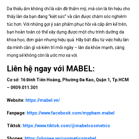
Da thiếu ẩm không chỉ là vấn đề thẩm mỹ, mà còn là tín hiệu cho
thấy làn da bạn đang “kiệt sức” và cần được chăm sóc nghiêm
túc hơn. Với những gợi ý sản phẩm phục hồi và cấp ẩm kể trên,
bạn hoàn toàn có thể xây dựng được một chu trình dưỡng da
khoa học, đơn giản nhưng hiệu quả. Hãy bắt đầu từ việc hiểu làn
da mình cần gì và kiên trì mỗi ngày – làn da khỏe mạnh, căng
mọng sẽ không còn là ước mơ xa vời.
Liên hệ ngay với MABEL:
Cơ sở: 16 Đinh Tiên Hoàng, Phường Đa Kao, Quận 1, Tp.HCM
– 0939.011.301
Website:
https://mabel.vn/
Fanpage:
https://www.facebook.com/mypham.mabel
Tiktok:
https://www.tiktok.com/@mabelcosmetics
Shopee:
https://shopee.vn/cosmeticsmabel