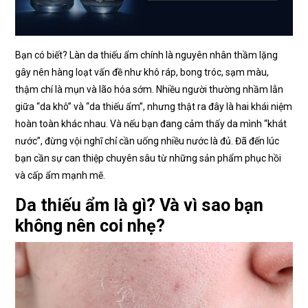
Bạn có biết? Làn da thiếu ẩm chính là nguyên nhân thầm lặng
gây nên hàng loạt vấn đề như khô ráp, bong tróc, sạm màu,
thậm chí là mụn và lão hóa sớm. Nhiều người thường nhầm lẫn
giữa “da khô” và “da thiếu ẩm”, nhưng thật ra đây là hai khái niệm
hoàn toàn khác nhau. Và nếu bạn đang cảm thấy da mình “khát
nước”, đừng vội nghĩ chỉ cần uống nhiều nước là đủ. Đã đến lúc
bạn cần sự can thiệp chuyên sâu từ những sản phẩm phục hồi
và cấp ẩm mạnh mẽ.
Da thiếu ẩm là gì? Và vì sao bạn
không nên coi nhẹ?