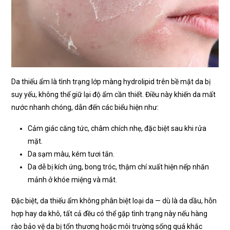
Da thiếu ẩm là tình trạng lớp màng hydrolipid trên bề mặt da bị
suy yếu, không thể giữ lại độ ẩm cần thiết. Điều này khiến da mất
nước nhanh chóng, dẫn đến các biểu hiện như:
Cảm giác căng tức, châm chích nhẹ, đặc biệt sau khi rửa
mặt.
Da sạm màu, kém tươi tắn.
Da dễ bị kích ứng, bong tróc, thậm chí xuất hiện nếp nhăn
mảnh ở khóe miệng và mắt.
Đặc biệt, da thiếu ẩm không phân biệt loại da — dù là da dầu, hỗn
hợp hay da khô, tất cả đều có thể gặp tình trạng này nếu hàng
rào bảo vệ da bị tổn thương hoặc môi trường sống quá khắc