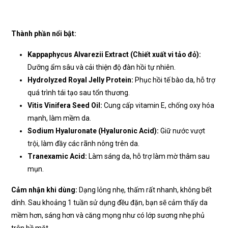
Thành phần nổi bật:
Kappaphycus Alvarezii Extract (Chiết xuất vi tảo đỏ):
Dưỡng ẩm sâu và cải thiện độ đàn hồi tự nhiên.
Hydrolyzed Royal Jelly Protein:
Phục hồi tế bào da, hỗ trợ
quá trình tái tạo sau tổn thương.
Vitis Vinifera Seed Oil:
Cung cấp vitamin E, chống oxy hóa
mạnh, làm mềm da.
Sodium Hyaluronate (Hyaluronic Acid):
Giữ nước vượt
trội, làm đầy các rãnh nông trên da.
Tranexamic Acid:
Làm sáng da, hỗ trợ làm mờ thâm sau
mụn.
Cảm nhận khi dùng:
Dạng lỏng nhẹ, thấm rất nhanh, không bết
dính. Sau khoảng 1 tuần sử dụng đều đặn, bạn sẽ cảm thấy da
mềm hơn, sáng hơn và căng mọng như có lớp sương nhẹ phủ
trên bề mặt.