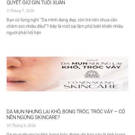
QUYẾT GIỮ GÌN TUỔI XUÂN
3 Tháng 7, 2026
Bạn có từng nghĩ: “Da mình đang đẹp, còn trẻ nên chưa cần
chăm sóc nhiều đâu!”? Đây là một sai lầm phổ biến khiến nhiều
người phải hối hận
DA MỤN NHƯNG LẠI KHÔ, BONG TRÓC, TRÓC VẢY — CÓ
NÊN NGỪNG SKINCARE?
30 Tháng 6, 2026
Da mụn nhưng lại khô, bong tróc, thậm chí tróc vảy là tình trạng