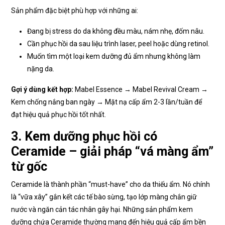
Sản phẩm đặc biệt phù hợp với những ai:
Đang bị stress do da không đều màu, nám nhẹ, đốm nâu.
Cần phục hồi da sau liệu trình laser, peel hoặc dùng retinol.
Muốn tìm một loại kem dưỡng đủ ẩm nhưng không làm
nặng da.
Gợi ý dùng kết hợp:
Mabel Essence → Mabel Revival Cream →
Kem chống nắng ban ngày → Mặt nạ cấp ẩm 2-3 lần/tuần để
đạt hiệu quả phục hồi tốt nhất.
3. Kem dưỡng phục hồi có
Ceramide – giải pháp “vá màng ẩm”
từ gốc
Ceramide là thành phần “must-have” cho da thiếu ẩm. Nó chính
là “vữa xây” gắn kết các tế bào sừng, tạo lớp màng chắn giữ
nước và ngăn cản tác nhân gây hại. Những sản phẩm kem
dưỡng chứa Ceramide thường mang đến hiệu quả cấp ẩm bền