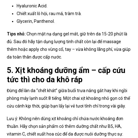
Hyaluronic Acid.
Chiết xuất lô hội, rau má, tràm trà.
Glycerin, Panthenol.
Tips nhỏ:
Chọn mặt nạ dạng gel mát, giữ trên da 15-20 phút là
đủ. Sau đó hãy tận dụng lượng tinh chất còn lại để massage
thêm hoặc apply cho vùng cổ, tay – vừa không lãng phí, vừa giúp
da toàn thân được cấp nước.
5. Xịt khoáng dưỡng ẩm – cấp cứu
tức thì cho da khô ráp
Đừng để làn da “chết khát” giữa buổi trưa nắng gắt hay khi ngồi
phòng máy lạnh suốt 8 tiếng. Một chai xịt khoáng nhỏ gọn có thể
cứu cánh kịp thời, giúp bạn lấy lại vẻ tươi tỉnh chỉ trong vài giây.
Lưu ý: Không nên dùng xịt khoáng chỉ chứa nước khoáng đơn
thuần. Hãy chọn sản phẩm có thêm dưỡng chất như B5, HA,
vitamin C, chiết xuất hoa cúc để da được nuôi dưỡng thực sự.