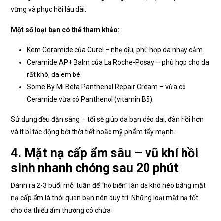
vững và phục hồi lâu dài.
Một số loại bạn có thể tham khảo:
Kem Ceramide của Curel – nhẹ dịu, phù hợp da nhạy cảm.
Ceramide AP+ Balm của La Roche-Posay – phù hợp cho da
rất khô, da em bé.
Some By Mi Beta Panthenol Repair Cream – vừa có
Ceramide vừa có Panthenol (vitamin B5).
Sử dụng đều đặn sáng – tối sẽ giúp da bạn dẻo dai, đàn hồi hơn
và ít bị tác động bởi thời tiết hoặc mỹ phẩm tẩy mạnh.
4. Mặt nạ cấp ẩm sâu – vũ khí hồi
sinh nhanh chóng sau 20 phút
Dành ra 2-3 buổi mỗi tuần để “hô biến” làn da khô héo bằng mặt
nạ cấp ẩm là thói quen bạn nên duy trì. Những loại mặt nạ tốt
cho da thiếu ẩm thường có chứa: