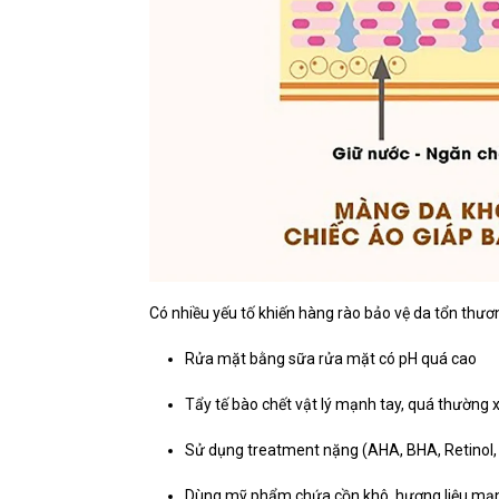
Có nhiều yếu tố khiến hàng rào bảo vệ da tổn thươ
Rửa mặt bằng sữa rửa mặt có pH quá cao
Tẩy tế bào chết vật lý mạnh tay, quá thường
Sử dụng treatment nặng (AHA, BHA, Retinol
Dùng mỹ phẩm chứa cồn khô, hương liệu mạ