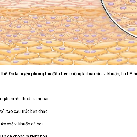
 thể. Đó là
tuyến phòng thủ đầu tiên
chống lại bụi mịn, vi khuẩn, tia UV, 
 ngăn nước thoát ra ngoài
p”, tạo cấu trúc bền chắc
 ức chế vi khuẩn có hại
 làn da không bị kiềm hóa