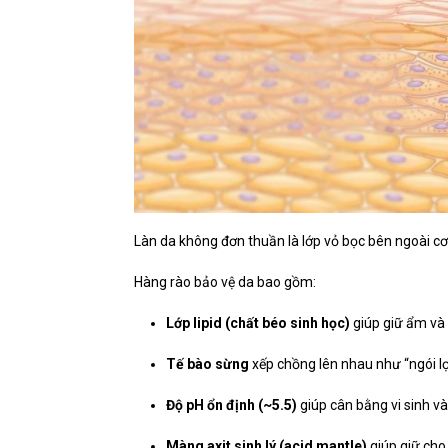
Làn da không đơn thuần là lớp vỏ bọc bên ngoài cơ
Hàng rào bảo vệ da bao gồm:
Lớp lipid (chất béo sinh học)
giúp giữ ẩm và
Tế bào sừng
xếp chồng lên nhau như “ngói lợ
Độ pH ổn định (~5.5)
giúp cân bằng vi sinh và
Màng axit sinh lý (acid mantle)
giúp giữ cho