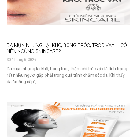
DA MỤN NHƯNG LẠI KHÔ, BONG TRÓC, TRÓC VẢY — CÓ
NÊN NGỪNG SKINCARE?
30 Tháng 6, 2026
Da mụn nhưng lại khô, bong tróc, thậm chí tróc vảy là tình trạng
rất nhiều người gặp phải trong quá trình chăm sóc da. Khi thấy
da “xuống cấp”,