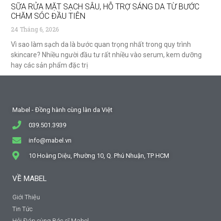
SỮA RỬA MẶT SẠCH SÂU, HỖ TRỢ SÁNG DA TỪ BƯỚC
CHĂM SÓC ĐẦU TIÊN
24 Tháng 6, 2026
Vì sao làm sạch da là bước quan trọng nhất trong quy trình
skincare? Nhiều người đầu tư rất nhiều vào serum, kem dưỡng
hay các sản phẩm đặc trị
Mabel - Đồng hành cùng làn da Việt
039.501.3939
info@mabel.vn
10 Hoàng Diệu, Phường 10, Q. Phú Nhuận, TP HCM
VỀ MABEL
Giới Thiệu
Tin Tức
Hỏi Đáp cùng Bác sĩ Mabel