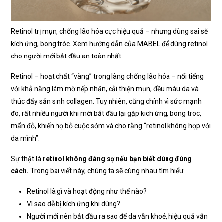
Retinol trị mụn, chống lão hóa cực hiệu quả – nhưng dùng sai sẽ
kích ứng, bong tróc. Xem hướng dẫn của MABEL để dùng retinol
cho người mới bắt đầu an toàn nhất.
Retinol – hoạt chất “vàng” trong làng chống lão hóa – nổi tiếng
với khả năng làm mờ nếp nhăn, cải thiện mụn, đều màu da và
thúc đẩy sản sinh collagen. Tuy nhiên, cũng chính vì sức mạnh
đó, rất nhiều người khi mới bắt đầu lại gặp kích ứng, bong tróc,
mẩn đỏ, khiến họ bỏ cuộc sớm và cho rằng “retinol không hợp với
da mình”.
Sự thật là
retinol không đáng sợ nếu bạn biết dùng đúng
cách.
Trong bài viết này, chúng ta sẽ cùng nhau tìm hiểu:
Retinol là gì và hoạt động như thế nào?
Vì sao dễ bị kích ứng khi dùng?
Người mới nên bắt đầu ra sao để da vẫn khoẻ, hiệu quả vẫn