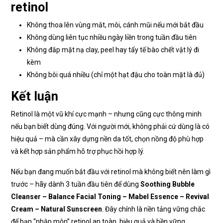
retinol
Không thoa lên vùng mắt, môi, cánh mũi nếu mới bắt đầu
Không dùng liên tục nhiều ngày liền trong tuần đầu tiên
Không đắp mặt nạ clay, peel hay tẩy tế bào chết vật lý đi
kèm
Không bôi quá nhiều (chỉ một hạt đậu cho toàn mặt là đủ)
Kết luận
Retinol là một vũ khí cực mạnh – nhưng cũng cực thông minh
nếu bạn biết dùng đúng. Với người mới, không phải cứ dùng là có
hiệu quả – mà cần xây dựng nền da tốt, chọn nồng độ phù hợp
và kết hợp sản phẩm hỗ trợ phục hồi hợp lý.
Nếu bạn đang muốn bắt đầu với retinol mà không biết nên làm gì
trước – hãy dành 3 tuần đầu tiên để dùng
Soothing Bubble
Cleanser – Balance Facial Toning – Mabel Essence – Revival
Cream – Natural Sunscreen
. Đây chính là nền tảng vững chắc
để bạn “nhập môn” retinol an toàn, hiệu quả và bền vững.