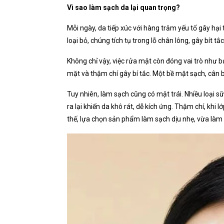
Vì sao làm sạch da lại quan trọng?
Mỗi ngày, da tiếp xúc với hàng trăm yếu tố gây hạ
loại bỏ, chúng tích tụ trong lỗ chân lông, gây bít 
Không chỉ vậy, việc rửa mặt còn đóng vai trò như
mặt và thậm chí gây bí tắc. Một bề mặt sạch, cân 
Tuy nhiên, làm sạch cũng có mặt trái. Nhiều loại s
ra lại khiến da khô rát, dễ kích ứng. Thậm chí, khi
thế, lựa chọn sản phẩm làm sạch dịu nhẹ, vừa làm s