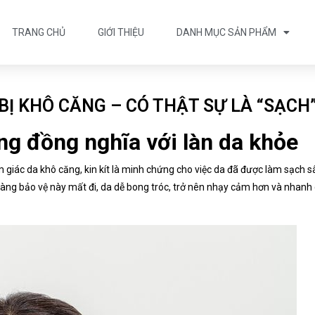
TRANG CHỦ
GIỚI THIỆU
DANH MỤC SẢN PHẨM
Ị KHÔ CĂNG – CÓ THẬT SỰ LÀ “SẠCH
ông đồng nghĩa với làn da khỏe
giác da khô căng, kin kít là minh chứng cho việc da đã được làm sạch sâ
 màng bảo vệ này mất đi, da dễ bong tróc, trở nên nhạy cảm hơn và nhan