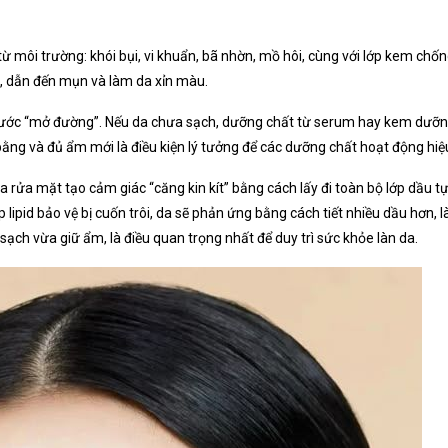
i từ môi trường: khói bụi, vi khuẩn, bã nhờn, mồ hôi, cùng với lớp kem 
tắc, dẫn đến mụn và làm da xỉn màu.
 bước “mở đường”. Nếu da chưa sạch, dưỡng chất từ serum hay kem dưỡng
bằng và đủ ẩm mới là điều kiện lý tưởng để các dưỡng chất hoạt động hiệ
ữa rửa mặt tạo cảm giác “căng kin kít” bằng cách lấy đi toàn bộ lớp dầu 
 lớp lipid bảo vệ bị cuốn trôi, da sẽ phản ứng bằng cách tiết nhiều dầu hơ
ạch vừa giữ ẩm, là điều quan trọng nhất để duy trì sức khỏe làn da.