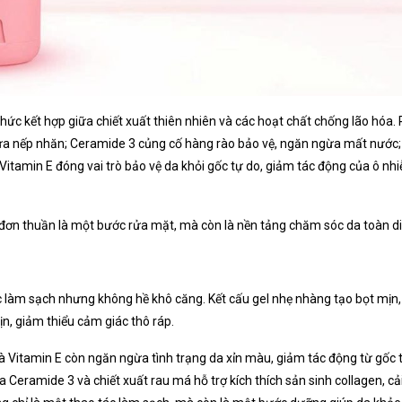
ức kết hợp giữa chiết xuất thiên nhiên và các hoạt chất chống lão hóa. 
a nếp nhăn; Ceramide 3 củng cố hàng rào bảo vệ, ngăn ngừa mất nước; 
Vitamin E đóng vai trò bảo vệ da khỏi gốc tự do, giảm tác động của ô nh
ỉ đơn thuần là một bước rửa mặt, mà còn là nền tảng chăm sóc da toàn d
ợc làm sạch nhưng không hề khô căng. Kết cấu gel nhẹ nhàng tạo bọt mị
n, giảm thiểu cảm giác thô ráp.
Vitamin E còn ngăn ngừa tình trạng da xỉn màu, giảm tác động từ gốc 
a Ceramide 3 và chiết xuất rau má hỗ trợ kích thích sản sinh collagen, c