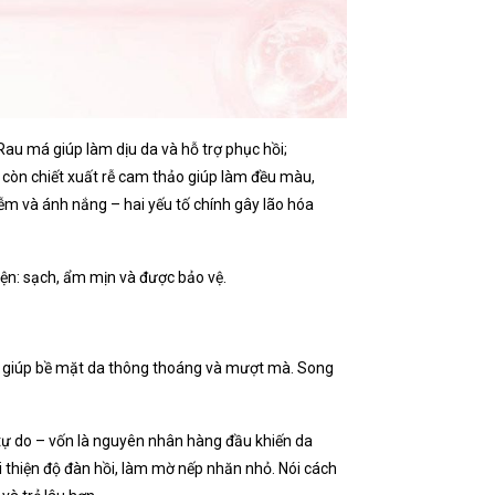
Rau má giúp làm dịu da và hỗ trợ phục hồi;
còn chiết xuất rễ cam thảo giúp làm đều màu,
iễm và ánh nắng – hai yếu tố chính gây lão hóa
iện: sạch, ẩm mịn và được bảo vệ.
n, giúp bề mặt da thông thoáng và mượt mà. Song
tự do – vốn là nguyên nhân hàng đầu khiến da
ải thiện độ đàn hồi, làm mờ nếp nhăn nhỏ. Nói cách