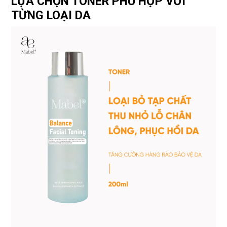
LỰA CHỌN TONER PHÙ HỢP VỚI
TỪNG LOẠI DA