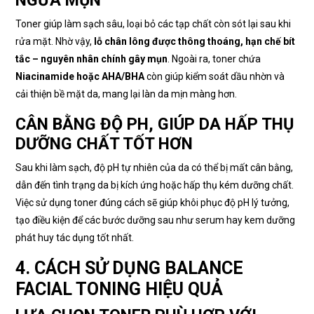
Toner giúp làm sạch sâu, loại bỏ các tạp chất còn sót lại sau khi
rửa mặt. Nhờ vậy,
lỗ chân lông được thông thoáng, hạn chế bít
tắc – nguyên nhân chính gây mụn
. Ngoài ra, toner chứa
Niacinamide hoặc AHA/BHA
còn giúp kiểm soát dầu nhờn và
cải thiện bề mặt da, mang lại làn da mịn màng hơn.
CÂN BẰNG ĐỘ PH, GIÚP DA HẤP THỤ
DƯỠNG CHẤT TỐT HƠN
Sau khi làm sạch, độ pH tự nhiên của da có thể bị mất cân bằng,
dẫn đến tình trạng da bị kích ứng hoặc hấp thụ kém dưỡng chất.
Việc sử dụng toner đúng cách sẽ giúp khôi phục độ pH lý tưởng,
tạo điều kiện để các bước dưỡng sau như serum hay kem dưỡng
phát huy tác dụng tốt nhất.
4. CÁCH SỬ DỤNG BALANCE
FACIAL TONING HIỆU QUẢ