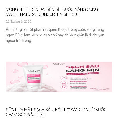
MỎNG NHẸ TRÊN DA, BỀN BỈ TRƯỚC NẮNG CÙNG
MABEL NATURAL SUNSCREEN SPF 50+
29 Tháng 6, 2026
Ánh nắng là một phần rất quen thuộc trong cuộc sống hằng
ngày. Dù đi làm, đi học, dạo phố hay chỉ đơn giản là di chuyển
ngoài trời trong
SỮA RỬA MẶT SẠCH SÂU, HỖ TRỢ SÁNG DA TỪ BƯỚC
CHĂM SÓC ĐẦU TIÊN