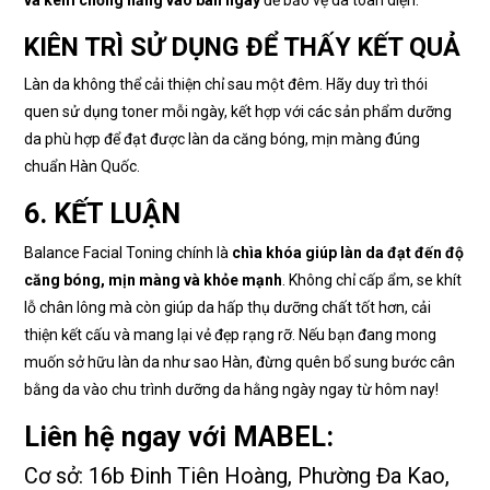
và kem chống nắng vào ban ngày
để bảo vệ da toàn diện.
KIÊN TRÌ SỬ DỤNG ĐỂ THẤY KẾT QUẢ
Làn da không thể cải thiện chỉ sau một đêm. Hãy duy trì thói
quen sử dụng toner mỗi ngày, kết hợp với các sản phẩm dưỡng
da phù hợp để đạt được làn da căng bóng, mịn màng đúng
chuẩn Hàn Quốc.
6. KẾT LUẬN
Balance Facial Toning chính là
chìa khóa giúp làn da đạt đến độ
căng bóng, mịn màng và khỏe mạnh
. Không chỉ cấp ẩm, se khít
lỗ chân lông mà còn giúp da hấp thụ dưỡng chất tốt hơn, cải
thiện kết cấu và mang lại vẻ đẹp rạng rỡ. Nếu bạn đang mong
muốn sở hữu làn da như sao Hàn, đừng quên bổ sung bước cân
bằng da vào chu trình dưỡng da hằng ngày ngay từ hôm nay!
Liên hệ ngay với MABEL:
Cơ sở: 16b Đinh Tiên Hoàng, Phường Đa Kao,