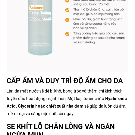
CẤP ẨM VÀ DUY TRÌ ĐỘ ẨM CHO DA
Làn da mất nước sẽ dễ bị khô, bong tróc và thậm chí kích thích
tuyến dầu hoạt động mạnh hơn. Một loại toner chứa
Hyaluronic
Acid, Glycerin hoặc chiết xuất nha đam
sẽ giúp da luôn đủ ẩm,
mềm mại và căng mịn suốt cả ngày.
SE KHÍT LỖ CHÂN LÔNG VÀ NGĂN
NGỪA MỤN