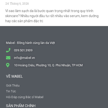
24 Tháng 6, 2026
Vì sao làm sạch da là bước quan trọng nhất trong quy trình
skincare? Nhiều người đầu tư rất nhiều vào serum, kem dưỡng
hay các sản phẩm đặc trị
Mabel - Đồng hành cùng làn da Việt
039.501.3939
info@mabel.vn
10 Hoàng Diệu, Phường 10, Q. Phú Nhuận, TP HCM
VỀ MABEL
Giới Thiệu
Tin Tức
Hỏi Đáp cùng Bác sĩ Mabel
SẢN PHẨM CHÍNH