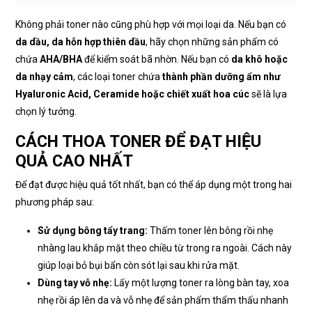
Không phải toner nào cũng phù hợp với mọi loại da. Nếu bạn có
da dầu, da hỗn hợp thiên dầu
, hãy chọn những sản phẩm có
chứa
AHA/BHA
để kiểm soát bã nhờn. Nếu bạn có
da khô hoặc
da nhạy cảm
, các loại toner chứa
thành phần dưỡng ẩm như
Hyaluronic Acid, Ceramide hoặc chiết xuất hoa cúc
sẽ là lựa
chọn lý tưởng.
CÁCH THOA TONER ĐỂ ĐẠT HIỆU
QUẢ CAO NHẤT
Để đạt được hiệu quả tốt nhất, bạn có thể áp dụng một trong hai
phương pháp sau:
Sử dụng bông tẩy trang:
Thấm toner lên bông rồi nhẹ
nhàng lau khắp mặt theo chiều từ trong ra ngoài. Cách này
giúp loại bỏ bụi bẩn còn sót lại sau khi rửa mặt.
Dùng tay vỗ nhẹ:
Lấy một lượng toner ra lòng bàn tay, xoa
nhẹ rồi áp lên da và vỗ nhẹ để sản phẩm thẩm thấu nhanh